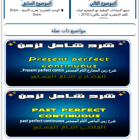
الموضوع التالي
الموضوع السابق
بوك
اب
جميع الامتحانات الوطنية مع التصحيح لمادة
🧠 الوحدة العاشرة: هجرة الأدمغة – Brain
اللغة الإنجليزية الثانية بكالوريا (2010 –
Drain
2024)
مواضيع ذات صلة
شرح زمن المضارع التام المستمر Present perfect contin...
شرح زمن الماضي التام المستمر past perfect continuous