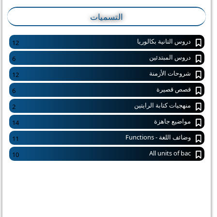
التسميات
دروس التانية بكالوريا
12
دروس المبتدئين
6
شروحات الأزمنة
12
قصص قصيرة
6
منهجيات كتابة الرايتين
2
مواضيع جاهزة
14
وضائف اللغة - Functions
11
All units of bac
10