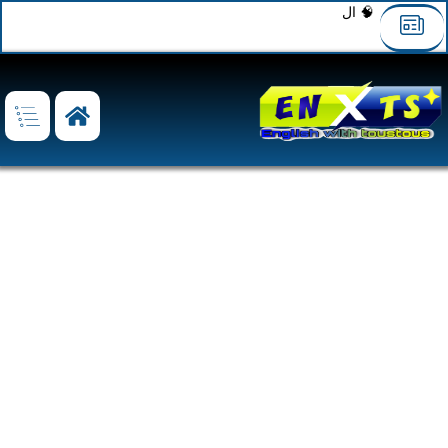
🧠 الوحدة العاشرة: هجرة