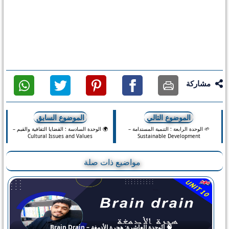
مشاركة
طباعة
فيس
بنترست
تويتر
واتس
الموضوع التالي
الموضوع السابق
بوك
اب
🌱 الوحدة الرابعة : التنمية المستدامة –
🌍 الوحدة السادسة : القضايا الثقافية والقيم –
Cultural Issues and Values
Sustainable Development
مواضيع ذات صلة
🧠 الوحدة العاشرة: هجرة الأدمغة – Brain Drain