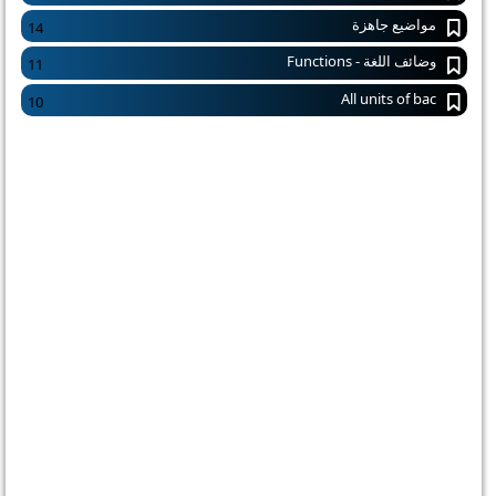
مواضيع جاهزة
14
وضائف اللغة - Functions
11
All units of bac
10