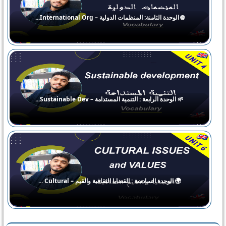
🌐 الوحدة الثامنة: المنظمات الدولية – International Org...
🌱 الوحدة الرابعة : التنمية المستدامة – Sustainable Dev...
🌍 الوحدة السادسة : القضايا الثقافية والقيم – Cultural ...