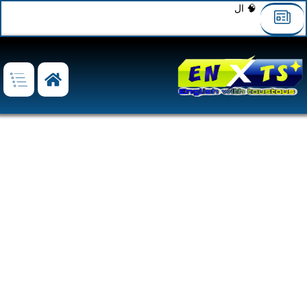
🧠 الوحدة العاشرة: هجرة