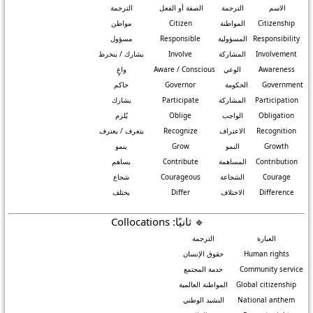
الاسم
الترجمة
الصفة أو الفعل
الترجمة
Citizenship
المواطنة
Citizen
مواطن
Responsibility
المسؤولية
Responsible
مسؤول
Involvement
المشاركة
Involve
يشارك / ينخرط
Awareness
الوعي
Aware / Conscious
واعٍ
Government
الحكومة
Governor
حاكم
Participation
المشاركة
Participate
يشارك
Obligation
الواجب
Oblige
يُلزم
Recognition
الاعتراف
Recognize
يتعرف / يعترف
Growth
النمو
Grow
ينمو
Contribution
المساهمة
Contribute
يساهم
Courage
الشجاعة
Courageous
شجاع
Difference
الاختلاف
Differ
يختلف
🔹 ثانيًا: Collocations
العبارة
الترجمة
Human rights
حقوق الإنسان
Community service
خدمة المجتمع
Global citizenship
المواطنة العالمية
National anthem
النشيد الوطني